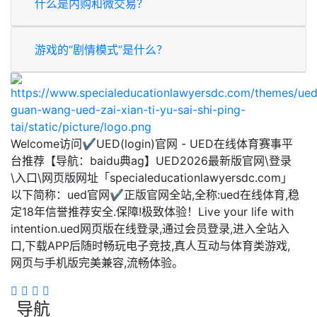
什么是内购和微交易？
游戏的“剧情模式”是什么？
Welcome访问✔UED(login)官网 - UED在线体育赛事平
台推荐【导航：baidu典ag】UED2026最新版官网\登录
\入口\网页版网址「specialeducationlawyersdc.com」
以下简称：ued官网✔正版官网全站,全称:ued在线体育,稳
定18年信誉推荐安全.保障!极致体验！Live your life with
intention.ued网页版在线登录,通过会员登录,进入全站入
口,下载APP后随时畅玩电子竞技,真人互动与体育类游戏,
网页与手机版完美兼容,流畅体验。
导航