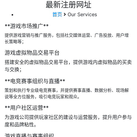
最新注册网址
首页
Our Services
**游戏市场推广**
提供游戏营销与推广服务，包括社交媒体运营、广告投放、用户增
长策略等；
游戏虚拟物品交易平台
搭建安全的虚拟物品交易平台，提供游戏内虚拟物品的买卖
与交换；
**电竞赛事组织与直播**
策划和执行专业级电竞赛事，并提供赛事直播、数据分析、现场解
说等全方位服务，吸引电竞玩家和观众。
**用户社区运营**
为游戏公司提供玩家社区的建设与运营服务，提升用户参与
度和品牌粘性。
游戏直播与赛事组织